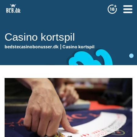
Casino kortspil
bedstecasinobonusser.dk
|
Casino kortspil