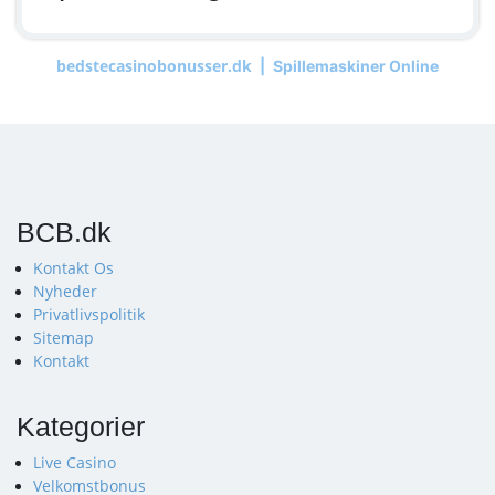
bedstecasinobonusser.dk
|
Spillemaskiner Online
BCB.dk
Kontakt Os
Nyheder
Privatlivspolitik
Sitemap
Kontakt
Kategorier
Live Casino
Velkomstbonus