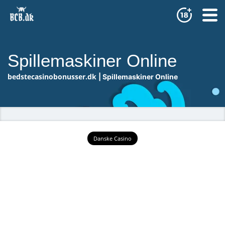
Spillemaskiner Online
bedstecasinobonusser.dk
|
Spillemaskiner Online
Danske Casino