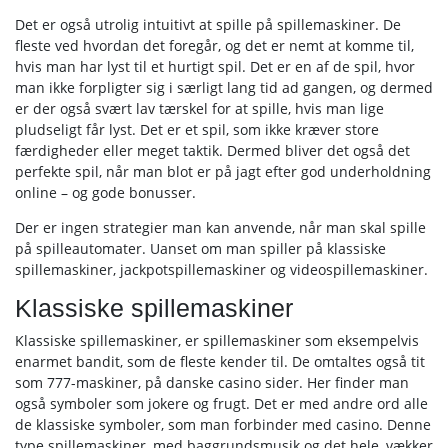
Det er også utrolig intuitivt at spille på spillemaskiner. De
fleste ved hvordan det foregår, og det er nemt at komme til,
hvis man har lyst til et hurtigt spil. Det er en af de spil, hvor
man ikke forpligter sig i særligt lang tid ad gangen, og dermed
er der også svært lav tærskel for at spille, hvis man lige
pludseligt får lyst. Det er et spil, som ikke kræver store
færdigheder eller meget taktik. Dermed bliver det også det
perfekte spil, når man blot er på jagt efter god underholdning
online – og gode bonusser.
Der er ingen strategier man kan anvende, når man skal spille
på spilleautomater. Uanset om man spiller på klassiske
spillemaskiner, jackpotspillemaskiner og videospillemaskiner.
Klassiske spillemaskiner
Klassiske spillemaskiner, er spillemaskiner som eksempelvis
enarmet bandit, som de fleste kender til. De omtaltes også tit
som 777-maskiner, på danske casino sider. Her finder man
også symboler som jokere og frugt. Det er med andre ord alle
de klassiske symboler, som man forbinder med casino. Denne
type spillemaskiner, med baggrundsmusik og det hele, vækker