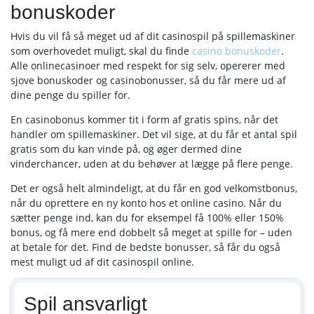
bonuskoder
Hvis du vil få så meget ud af dit casinospil på spillemaskiner
som overhovedet muligt, skal du finde
casino bonuskoder
.
Alle onlinecasinoer med respekt for sig selv, opererer med
sjove bonuskoder og casinobonusser, så du får mere ud af
dine penge du spiller for.
En casinobonus kommer tit i form af gratis spins, når det
handler om spillemaskiner. Det vil sige, at du får et antal spil
gratis som du kan vinde på, og øger dermed dine
vinderchancer, uden at du behøver at lægge på flere penge.
Det er også helt almindeligt, at du får en god velkomstbonus,
når du oprettere en ny konto hos et online casino. Når du
sætter penge ind, kan du for eksempel få 100% eller 150%
bonus, og få mere end dobbelt så meget at spille for – uden
at betale for det. Find de bedste bonusser, så får du også
mest muligt ud af dit casinospil online.
Spil ansvarligt