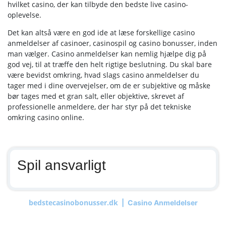
hvilket casino, der kan tilbyde den bedste live casino-
oplevelse.
Det kan altså være en god ide at læse forskellige casino
anmeldelser af casinoer, casinospil og casino bonusser, inden
man vælger. Casino anmeldelser kan nemlig hjælpe dig på
god vej, til at træffe den helt rigtige beslutning. Du skal bare
være bevidst omkring, hvad slags casino anmeldelser du
tager med i dine overvejelser, om de er subjektive og måske
bør tages med et gran salt, eller objektive, skrevet af
professionelle anmeldere, der har styr på det tekniske
omkring casino online.
Spil ansvarligt
bedstecasinobonusser.dk
|
Casino Anmeldelser