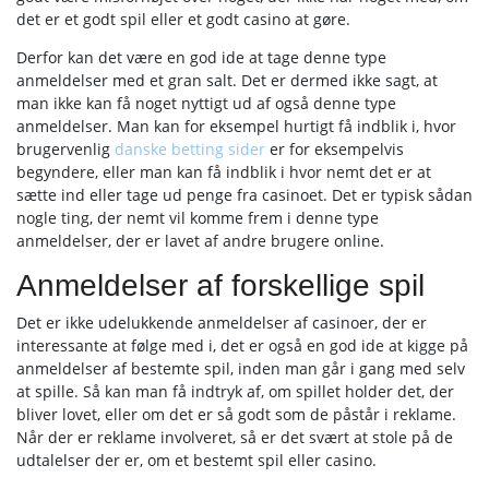
det er et godt spil eller et godt casino at gøre.
Derfor kan det være en god ide at tage denne type
anmeldelser med et gran salt. Det er dermed ikke sagt, at
man ikke kan få noget nyttigt ud af også denne type
anmeldelser. Man kan for eksempel hurtigt få indblik i, hvor
brugervenlig
danske betting sider
er for eksempelvis
begyndere, eller man kan få indblik i hvor nemt det er at
sætte ind eller tage ud penge fra casinoet. Det er typisk sådan
nogle ting, der nemt vil komme frem i denne type
anmeldelser, der er lavet af andre brugere online.
Anmeldelser af forskellige spil
Det er ikke udelukkende anmeldelser af casinoer, der er
interessante at følge med i, det er også en god ide at kigge på
anmeldelser af bestemte spil, inden man går i gang med selv
at spille. Så kan man få indtryk af, om spillet holder det, der
bliver lovet, eller om det er så godt som de påstår i reklame.
Når der er reklame involveret, så er det svært at stole på de
udtalelser der er, om et bestemt spil eller casino.