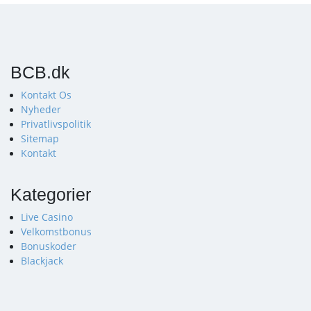
BCB.dk
Kontakt Os
Nyheder
Privatlivspolitik
Sitemap
Kontakt
Kategorier
Live Casino
Velkomstbonus
Bonuskoder
Blackjack