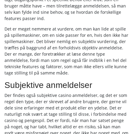
bruger måtte have – men tilrettelægge anmeldelsen, så man
selv kan fylde ind sine behov, og se hvordan de forskellige
features passer ind.
Det er meget nemmere at vurdere, om man kan lide at spille
på spillemaskiner, om en side passer for en, hvis den ikke har
spillemaskiner. Det bliver nemlig en subjektiv vurdering, der
træffes på baggrund af en forholdsvis objektiv anmeldelse.
Der er mange, der foretrækker at læse denne type
anmeldelse, fordi man som regel også får indblik i en hel del
tekniske features og faktorer, som man ikke ellers ville kunne
tage stilling til på samme måde.
Subjektive anmeldelser
Der findes også subjektive casino anmeldelser, og det er som
regel den type, der er skrevet af andre brugere, der gerne vil
dele sine erfaringer med et produkt eller en ydelse. Det er
naturligt nok svært at tage stilling til disse, i forbindelse med
casino og pengespil. Det er fordi, når man har satset penge
på noget, og har tabt, hvilket altid er en risiko, så kan man
godt være misfornøjet over noget, der ikke har noget med, om