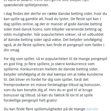
spændende spilletjenester.
I dag findes der derfor en række danske betting sider, hvor du
kan spille og gamble alt, hvad du lyster. De fleste spil kan i
dag spilles online, og der er masser af gode danske betting
sider med dansk licens, som tilbyder varierende betting og
odds muligheder. Når populariteten vokser, så vil udbuddet
af danske betting sider også vokse. Det betyder selvfølgelig
også, at de fleste spillere, kan finde et pengespil som falder i
din smag.
For dig som spiller, så er populariteten til de mange pengespil
en god ting. Jo flere spillere, jo større konkurrence som
spillerne. Konkurrencen mellem de danske betting sider,
betyder selvfølgelig at de skal kæmpe om at lokke kunderne
til. Det bliver en fordel for dig som spiller, fordi det
fremprovokerer en masse fordelagtige tilbud og bonusser,
som du kan benytte dig af. Hvis du er god til at bruge
bonusser og tilbud, så kan du faktisk få lov til at spille
forskellige pengespil helt gratis!
Du kan finde flere spillemuligheder på de mange
danske