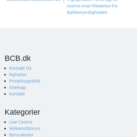
casino med tilladelse fra
Spillemyndigheden
BCB.dk
Kontakt Os
Nyheder
Privatlivspolitik
Sitemap
Kontakt
Kategorier
Live Casino
Velkomstbonus
Bonuskoder