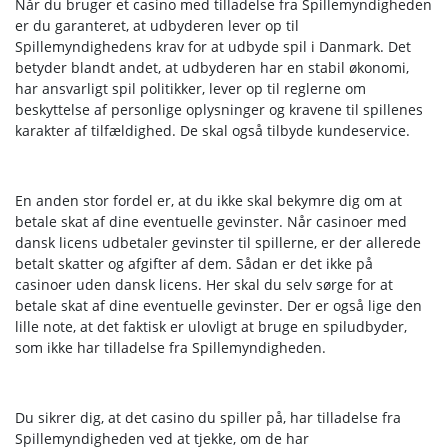
Når du bruger et casino med tilladelse fra Spillemyndigheden
er du garanteret, at udbyderen lever op til
Spillemyndighedens krav for at udbyde spil i Danmark. Det
betyder blandt andet, at udbyderen har en stabil økonomi,
har ansvarligt spil politikker, lever op til reglerne om
beskyttelse af personlige oplysninger og kravene til spillenes
karakter af tilfældighed. De skal også tilbyde kundeservice.
En anden stor fordel er, at du ikke skal bekymre dig om at
betale skat af dine eventuelle gevinster. Når casinoer med
dansk licens udbetaler gevinster til spillerne, er der allerede
betalt skatter og afgifter af dem. Sådan er det ikke på
casinoer uden dansk licens. Her skal du selv sørge for at
betale skat af dine eventuelle gevinster. Der er også lige den
lille note, at det faktisk er ulovligt at bruge en spiludbyder,
som ikke har tilladelse fra Spillemyndigheden.
Du sikrer dig, at det casino du spiller på, har tilladelse fra
Spillemyndigheden ved at tjekke, om de har