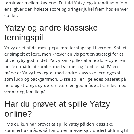
terninger mellem kastene. En fuld Yatzy, også kendt som fem
ens, giver den højeste score og bringer jubel frem hos enhver
spiller.
Yatzy og andre klassiske
terningspil
Yatzy er et af de mest populære terningespil i verden. Spillet
er simpelt at lære, men kræver en vis portion strategi for at
blive rigtig god til det. Yatzy kan spilles af alle aldre og er en
perfekt måde at samles med venner og familie på. På en
måde er Yatzy beslægtet med andre klassiske terningespil
som ludo og backgammon. Disse spil er ligeledes baseret på
held og strategi, og de kan være en god måde at samles med
venner og familie på.
Har du prøvet at spille Yatzy
online?
Hvis du kun har prøvet at spille Yatzy på den klassiske
sommerhus måde, så har du en masse sjov underholdning til