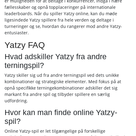
er muligheden for at deltage i konkurrencer, indgå i nære
fællesskaber og opnå topplaceringer på internationale
leaderboards. Når du spiller Yatzy online, kan du møde
ligesindede Yatzy spillere fra hele verden og deltage i
turneringer og se, hvordan du rangerer mod andre Yatzy-
entusiaster.
Yatzy FAQ
Hvad adskiller Yatzy fra andre
terningspil?
Yatzy skiller sig ud fra andre terningspil ved dets unikke
kombinationer og strategiske elementer. Med fokus på at
opnå specifikke terningekombinationer adskiller det sig
markant fra andre spil og tilbyder spillere en særlig
udfordring.
Hvor kan man finde online Yatzy-
spil?
Online Yatzy-spil er let tilgængelige på forskellige