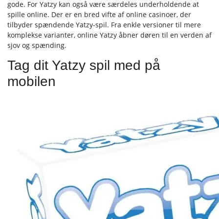
gode. For Yatzy kan også være særdeles underholdende at
spille online. Der er en bred vifte af online casinoer, der
tilbyder spændende Yatzy-spil. Fra enkle versioner til mere
komplekse varianter, online Yatzy åbner døren til en verden af
sjov og spænding.
Tag dit Yatzy spil med på
mobilen