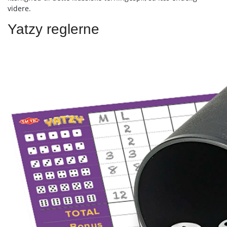
videre.
Yatzy reglerne