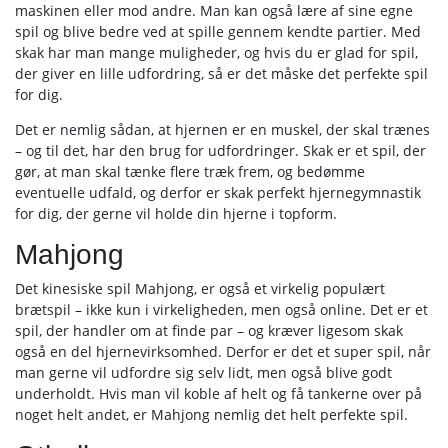
maskinen eller mod andre. Man kan også lære af sine egne
spil og blive bedre ved at spille gennem kendte partier. Med
skak har man mange muligheder, og hvis du er glad for spil,
der giver en lille udfordring, så er det måske det perfekte spil
for dig.
Det er nemlig sådan, at hjernen er en muskel, der skal trænes
– og til det, har den brug for udfordringer. Skak er et spil, der
gør, at man skal tænke flere træk frem, og bedømme
eventuelle udfald, og derfor er skak perfekt hjernegymnastik
for dig, der gerne vil holde din hjerne i topform.
Mahjong
Det kinesiske spil Mahjong, er også et virkelig populært
brætspil – ikke kun i virkeligheden, men også online. Det er et
spil, der handler om at finde par – og kræver ligesom skak
også en del hjernevirksomhed. Derfor er det et super spil, når
man gerne vil udfordre sig selv lidt, men også blive godt
underholdt. Hvis man vil koble af helt og få tankerne over på
noget helt andet, er Mahjong nemlig det helt perfekte spil.