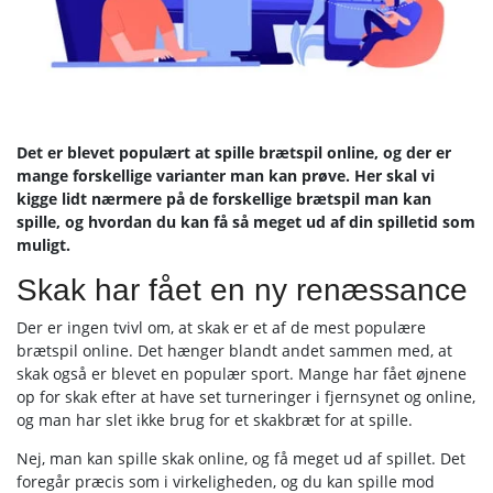
Det er blevet populært at spille brætspil online, og der er
mange forskellige varianter man kan prøve. Her skal vi
kigge lidt nærmere på de forskellige brætspil man kan
spille, og hvordan du kan få så meget ud af din spilletid som
muligt.
Skak har fået en ny renæssance
Der er ingen tvivl om, at skak er et af de mest populære
brætspil online. Det hænger blandt andet sammen med, at
skak også er blevet en populær sport. Mange har fået øjnene
op for skak efter at have set turneringer i fjernsynet og online,
og man har slet ikke brug for et skakbræt for at spille.
Nej, man kan spille skak online, og få meget ud af spillet. Det
foregår præcis som i virkeligheden, og du kan spille mod