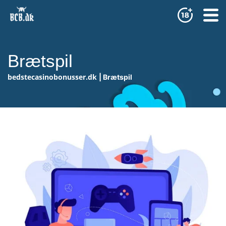
Brætspil
bedstecasinobonusser.dk
|
Brætspil