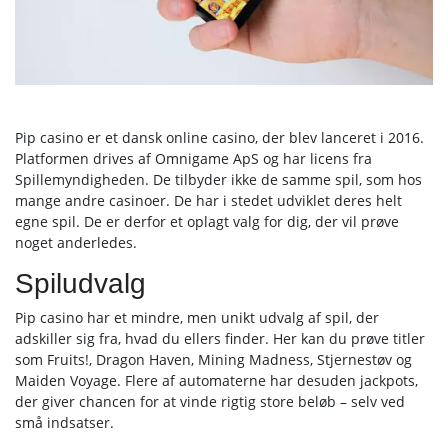
Pip casino er et dansk online casino, der blev lanceret i 2016.
Platformen drives af Omnigame ApS og har licens fra
Spillemyndigheden. De tilbyder ikke de samme spil, som hos
mange andre casinoer. De har i stedet udviklet deres helt
egne spil. De er derfor et oplagt valg for dig, der vil prøve
noget anderledes.
Spiludvalg
Pip casino har et mindre, men unikt udvalg af spil, der
adskiller sig fra, hvad du ellers finder. Her kan du prøve titler
som Fruits!, Dragon Haven, Mining Madness, Stjernestøv og
Maiden Voyage. Flere af automaterne har desuden jackpots,
der giver chancen for at vinde rigtig store beløb – selv ved
små indsatser.