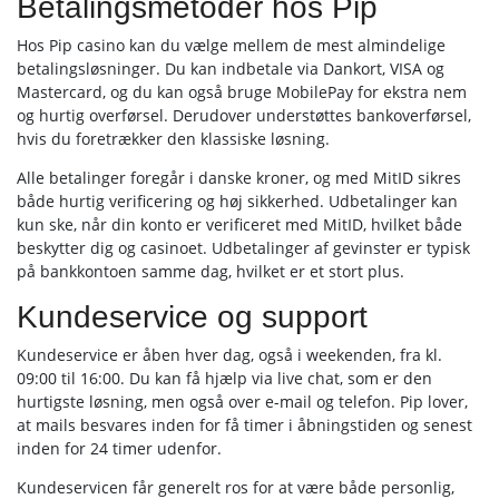
Betalingsmetoder hos Pip
Hos Pip casino kan du vælge mellem de mest almindelige
betalingsløsninger. Du kan indbetale via Dankort, VISA og
Mastercard, og du kan også bruge MobilePay for ekstra nem
og hurtig overførsel. Derudover understøttes bankoverførsel,
hvis du foretrækker den klassiske løsning.
Alle betalinger foregår i danske kroner, og med MitID sikres
både hurtig verificering og høj sikkerhed. Udbetalinger kan
kun ske, når din konto er verificeret med MitID, hvilket både
beskytter dig og casinoet. Udbetalinger af gevinster er typisk
på bankkontoen samme dag, hvilket er et stort plus.
Kundeservice og support
Kundeservice er åben hver dag, også i weekenden, fra kl.
09:00 til 16:00. Du kan få hjælp via live chat, som er den
hurtigste løsning, men også over e-mail og telefon. Pip lover,
at mails besvares inden for få timer i åbningstiden og senest
inden for 24 timer udenfor.
Kundeservicen får generelt ros for at være både personlig,