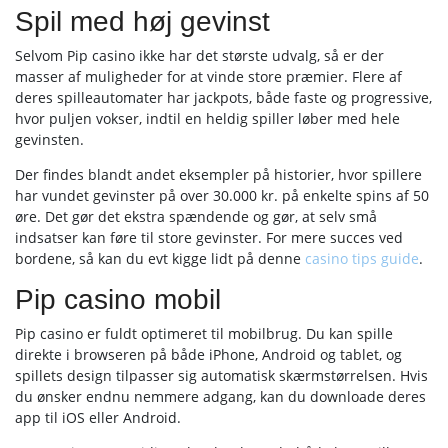
Spil med høj gevinst
Selvom Pip casino ikke har det største udvalg, så er der
masser af muligheder for at vinde store præmier. Flere af
deres spilleautomater har jackpots, både faste og progressive,
hvor puljen vokser, indtil en heldig spiller løber med hele
gevinsten.
Der findes blandt andet eksempler på historier, hvor spillere
har vundet gevinster på over 30.000 kr. på enkelte spins af 50
øre. Det gør det ekstra spændende og gør, at selv små
indsatser kan føre til store gevinster. For mere succes ved
bordene, så kan du evt kigge lidt på denne
casino tips guide
.
Pip casino mobil
Pip casino er fuldt optimeret til mobilbrug. Du kan spille
direkte i browseren på både iPhone, Android og tablet, og
spillets design tilpasser sig automatisk skærmstørrelsen. Hvis
du ønsker endnu nemmere adgang, kan du downloade deres
app til iOS eller Android.